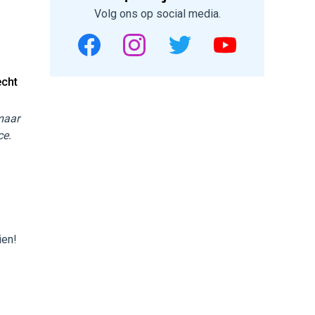
Volg ons op social media.
echt
 maar
ce.
ien!