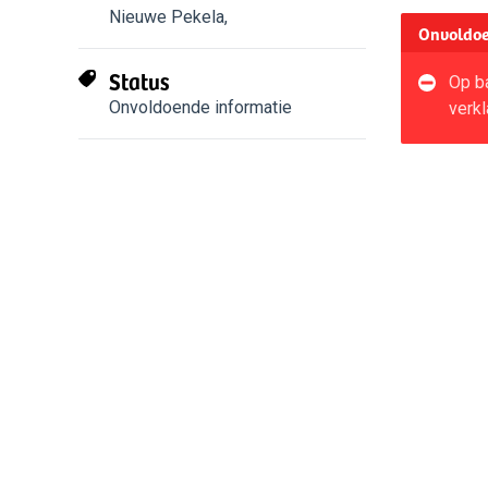
Nieuwe Pekela
,
Onvoldoe
Status
Op ba
Onvoldoende informatie
verkl