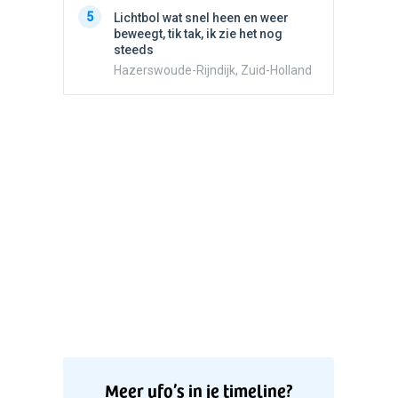
5
Witte bo
5
Lichtbol wat snel heen en weer
Valken
beweegt, tik tak, ik zie het nog
steeds
Hazerswoude-Rijndijk, Zuid-Holland
Meer ufo’s in je timeline?