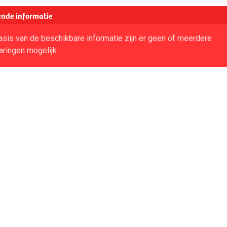
nde informatie
sis van de beschikbare informatie zijn er geen of meerdere
aringen mogelijk.