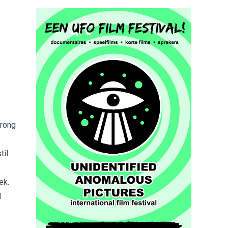
prong
til
ek.
d