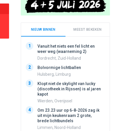
NIEUW BINNEN
MEEST BEKEKEN
1
1
Vanuit het niets een fel licht en
Schijfa
weer weg (waarneming 2)
dan vli
noord.
Dordrecht, Zuid-Holland
Amster
2
Bolvormige lichtballen
2
Vliege
Hulsberg, Limburg
Made, 
3
Klopt niet de skylight van lucky
3
(discotheek in Rijssen) is al jaren
Drie he
kapot
Wierden
Wierden, Overijssel
4
Draaien
4
Om 23.23 uur op 6-8-2026 zag ik
na een 
uit mijn keukenraam 2 grote,
verdwe
brede lichtbundels
Valken
Limmen, Noord-Holland