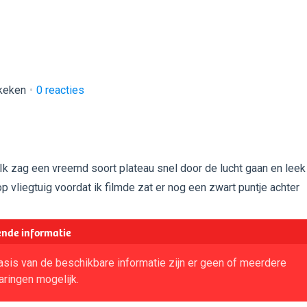
keken
0
reacties
Ik zag een vreemd soort plateau snel door de lucht gaan en leek
op vliegtuig voordat ik filmde zat er nog een zwart puntje achter
nde informatie
sis van de beschikbare informatie zijn er geen of meerdere
aringen mogelijk.