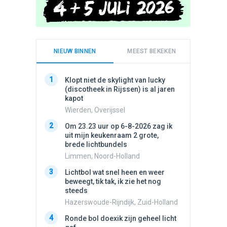
NIEUW BINNEN
MEEST BEKEKEN
1
1
Klopt niet de skylight van lucky
Schijfa
(discotheek in Rijssen) is al jaren
dan vli
kapot
noord.
Wierden, Overijssel
Amster
2
2
Om 23.23 uur op 6-8-2026 zag ik
Vliege
uit mijn keukenraam 2 grote,
Made, 
brede lichtbundels
3
Draaien
Limmen, Noord-Holland
na een 
3
Lichtbol wat snel heen en weer
verdwe
beweegt, tik tak, ik zie het nog
Valken
steeds
4
Stilstaa
Hazerswoude-Rijndijk, Zuid-Holland
bewolk
4
Ronde bol doexik zijn geheel licht
Nijmege