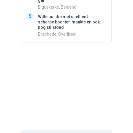
gaf
5
Drie he
Biggekerke, Zeeland
Wierden
5
Witte bol die met snelheid
scherpe bochten maakte en ook
nog stilstond
Enschede, Overijssel