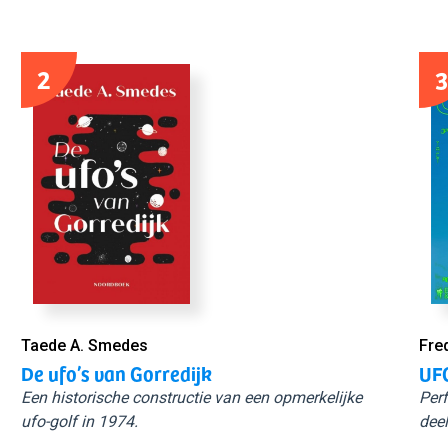
2
3
Taede A. Smedes
Fre
De ufo’s van Gorredijk
UFO
Een historische constructie van een opmerkelijke
Perf
ufo-golf in 1974.
deel