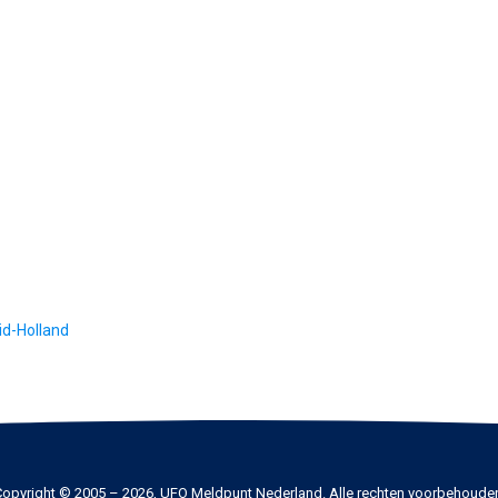
id-Holland
opyright © 2005 – 2026, UFO Meldpunt Nederland. Alle rechten voorbehoude