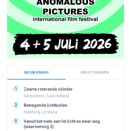
NIEUW BINNEN
MEEST BEKEKEN
1
1
Zwarte roterende cilinder
Gorinchem, Zuid-Holland
2
Bewegende lichtbollen
2
Hulsberg, Limburg
3
Vanuit het niets een fel licht en weer weg
3
(waarneming 2)