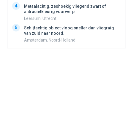
4
Metaalachtig, zeshoekig vliegend zwart of
4
antracietkleurig voorwerp
Leersum, Utrecht
5
5
Schijfachtig object vloog sneller dan vliegruig
van zuid naar noord.
Amsterdam, Noord-Holland