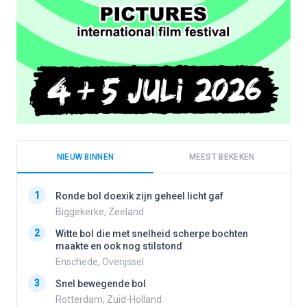
NIEUW BINNEN
MEEST BEKEKEN
1
1
Ronde bol doexik zijn geheel licht gaf
Biggekerke, Zeeland
2
Witte bol die met snelheid scherpe bochten
2
maakte en ook nog stilstond
Enschede, Overijssel
3
3
Snel bewegende bol
Rotterdam, Zuid-Holland