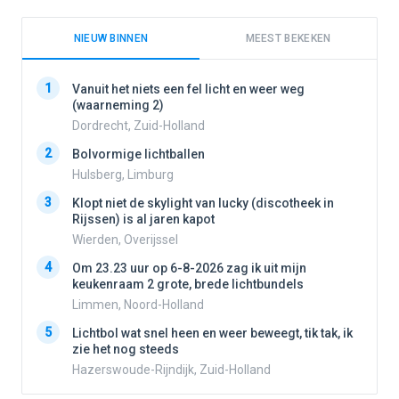
NIEUW BINNEN
MEEST BEKEKEN
1
1
Vanuit het niets een fel licht en weer weg
(waarneming 2)
Dordrecht, Zuid-Holland
2
2
Bolvormige lichtballen
Hulsberg, Limburg
3
3
Klopt niet de skylight van lucky (discotheek in
Rijssen) is al jaren kapot
Wierden, Overijssel
4
4
Om 23.23 uur op 6-8-2026 zag ik uit mijn
keukenraam 2 grote, brede lichtbundels
Limmen, Noord-Holland
5
5
Lichtbol wat snel heen en weer beweegt, tik tak, ik
zie het nog steeds
Hazerswoude-Rijndijk, Zuid-Holland