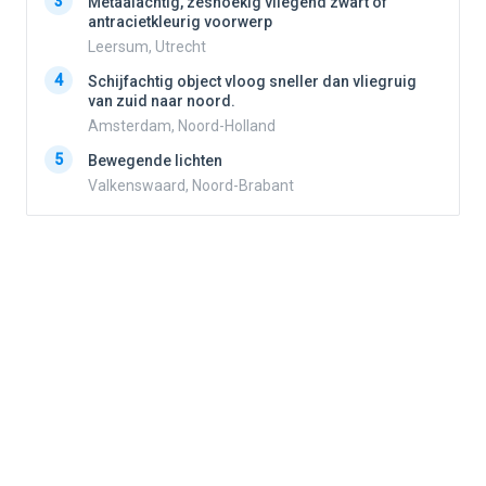
3
3
Metaalachtig, zeshoekig vliegend zwart of
antracietkleurig voorwerp
Leersum, Utrecht
4
4
Schijfachtig object vloog sneller dan vliegruig
van zuid naar noord.
Amsterdam, Noord-Holland
5
5
Bewegende lichten
Valkenswaard, Noord-Brabant