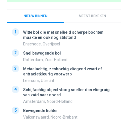
NIEUW BINNEN
MEEST BEKEKEN
1
1
Witte bol die met snelheid scherpe bochten
maakte en ook nog stilstond
Enschede, Overijssel
2
2
Snel bewegende bol
Rotterdam, Zuid-Holland
3
3
Metaalachtig, zeshoekig vliegend zwart of
antracietkleurig voorwerp
Leersum, Utrecht
4
4
Schijfachtig object vloog sneller dan vliegruig
van zuid naar noord.
Amsterdam, Noord-Holland
5
5
Bewegende lichten
Valkenswaard, Noord-Brabant