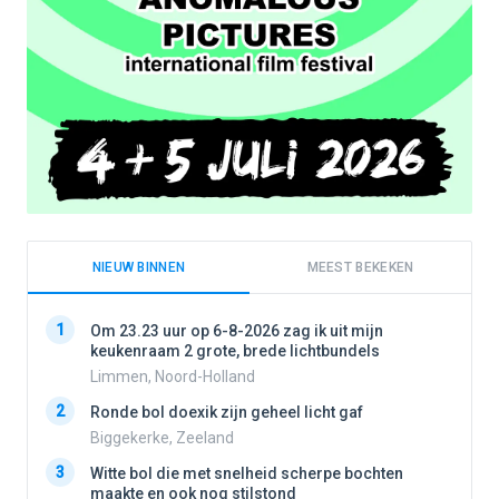
NIEUW BINNEN
MEEST BEKEKEN
1
1
Om 23.23 uur op 6-8-2026 zag ik uit mijn
keukenraam 2 grote, brede lichtbundels
Limmen, Noord-Holland
2
2
Ronde bol doexik zijn geheel licht gaf
Biggekerke, Zeeland
3
3
Witte bol die met snelheid scherpe bochten
maakte en ook nog stilstond