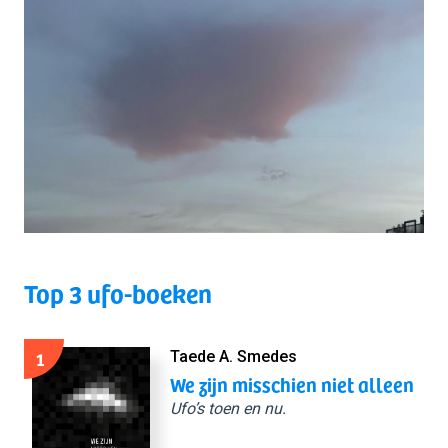
Top 3 ufo-boeken
1
Taede A. Smedes
We zijn misschien niet alleen
Ufo’s toen en nu.