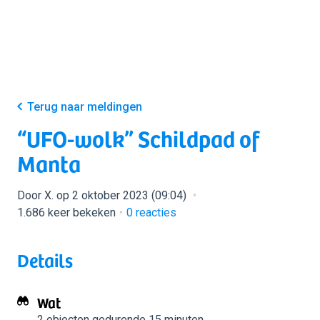
Terug naar meldingen
“UFO-wolk” Schildpad of
Manta
Door X. op 2 oktober 2023 (09:04)
1.686 keer bekeken
0
reacties
Details
Wat
2 objecten
gedurende 15 minuten