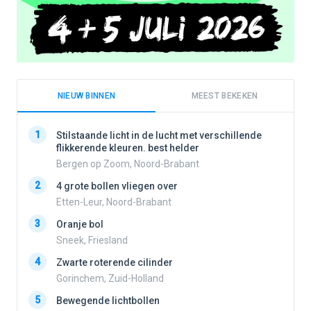
NIEUW BINNEN
MEEST BEKEKEN
1
1
Stilstaande licht in de lucht met verschillende
flikkerende kleuren. best helder
Bergen op Zoom, Noord-Brabant
2
2
4 grote bollen vliegen over
Etten-Leur, Noord-Brabant
3
Oranje bol
3
Sneek, Friesland
4
Zwarte roterende cilinder
4
Gorinchem, Zuid-Holland
5
Bewegende lichtbollen