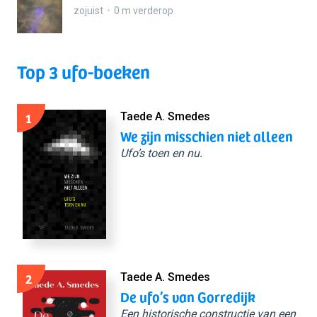
zojuist
0 m verderop
Top 3 ufo-boeken
1
Taede A. Smedes
We zijn misschien niet alleen
Ufo’s toen en nu.
2
Taede A. Smedes
De ufo’s van Gorredijk
Een historische constructie van een