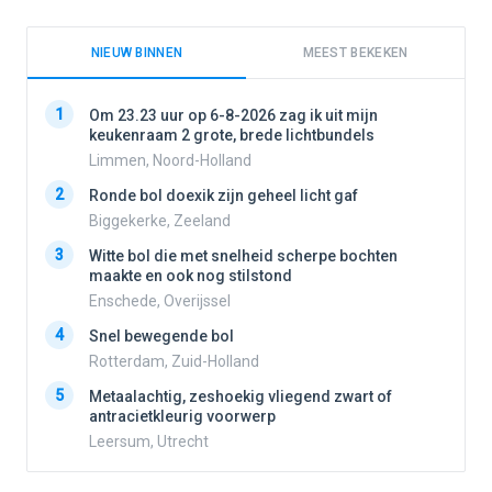
NIEUW BINNEN
MEEST BEKEKEN
1
1
Om 23.23 uur op 6-8-2026 zag ik uit mijn
keukenraam 2 grote, brede lichtbundels
Limmen, Noord-Holland
2
2
Ronde bol doexik zijn geheel licht gaf
Biggekerke, Zeeland
3
3
Witte bol die met snelheid scherpe bochten
maakte en ook nog stilstond
Enschede, Overijssel
4
4
Snel bewegende bol
Rotterdam, Zuid-Holland
5
5
Metaalachtig, zeshoekig vliegend zwart of
antracietkleurig voorwerp
Leersum, Utrecht