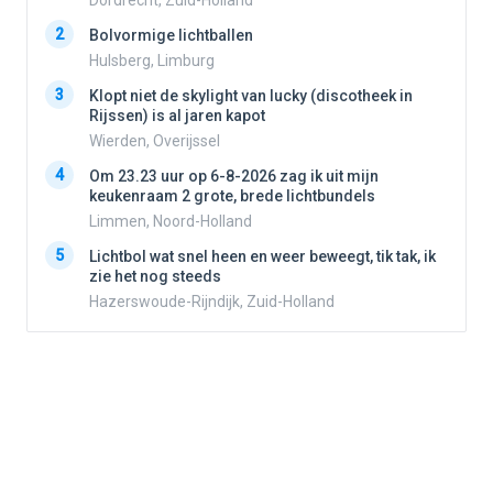
Dordrecht, Zuid-Holland
2
2
Bolvormige lichtballen
Hulsberg, Limburg
3
3
Klopt niet de skylight van lucky (discotheek in
Rijssen) is al jaren kapot
Wierden, Overijssel
4
4
Om 23.23 uur op 6-8-2026 zag ik uit mijn
keukenraam 2 grote, brede lichtbundels
Limmen, Noord-Holland
5
5
Lichtbol wat snel heen en weer beweegt, tik tak, ik
zie het nog steeds
Hazerswoude-Rijndijk, Zuid-Holland