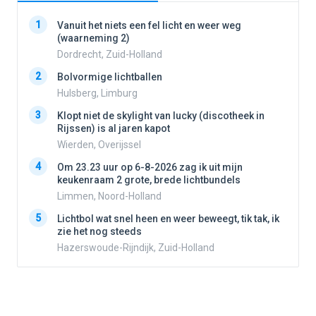
1
1
Vanuit het niets een fel licht en weer weg
(waarneming 2)
Dordrecht, Zuid-Holland
2
2
Bolvormige lichtballen
Hulsberg, Limburg
3
3
Klopt niet de skylight van lucky (discotheek in
Rijssen) is al jaren kapot
Wierden, Overijssel
4
4
Om 23.23 uur op 6-8-2026 zag ik uit mijn
keukenraam 2 grote, brede lichtbundels
Limmen, Noord-Holland
5
5
Lichtbol wat snel heen en weer beweegt, tik tak, ik
zie het nog steeds
Hazerswoude-Rijndijk, Zuid-Holland