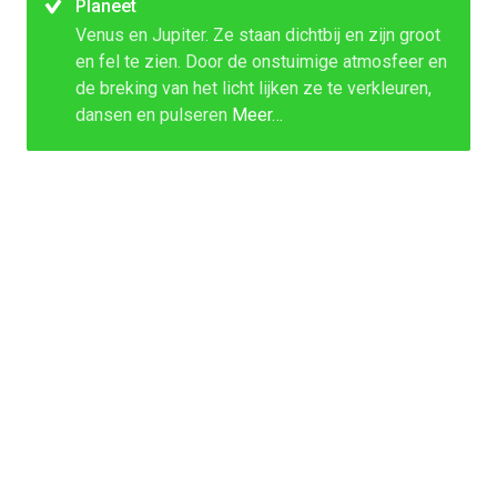
Planeet
Venus en Jupiter. Ze staan dichtbij en zijn groot
en fel te zien. Door de onstuimige atmosfeer en
de breking van het licht lijken ze te verkleuren,
dansen en pulseren
Meer…