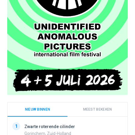
NIEUW BINNEN
MEEST BEKEKEN
1
1
Zwarte roterende cilinder
Gorinchem, Zuid-Holland