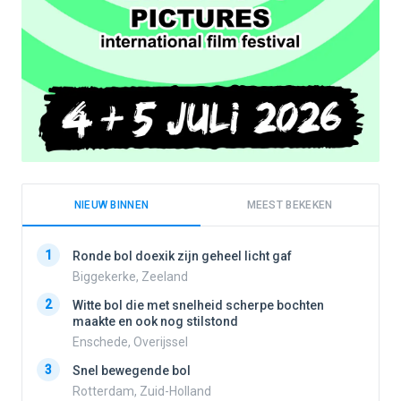
NIEUW BINNEN
MEEST BEKEKEN
1
1
Ronde bol doexik zijn geheel licht gaf
Biggekerke, Zeeland
2
Witte bol die met snelheid scherpe bochten
2
maakte en ook nog stilstond
Enschede, Overijssel
3
3
Snel bewegende bol
Rotterdam, Zuid-Holland