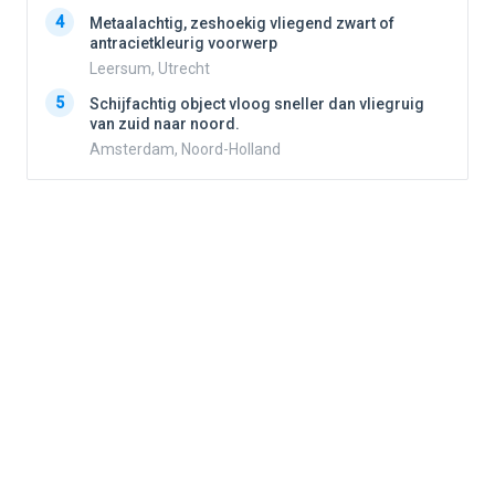
4
Metaalachtig, zeshoekig vliegend zwart of
4
antracietkleurig voorwerp
Leersum, Utrecht
5
5
Schijfachtig object vloog sneller dan vliegruig
van zuid naar noord.
Amsterdam, Noord-Holland