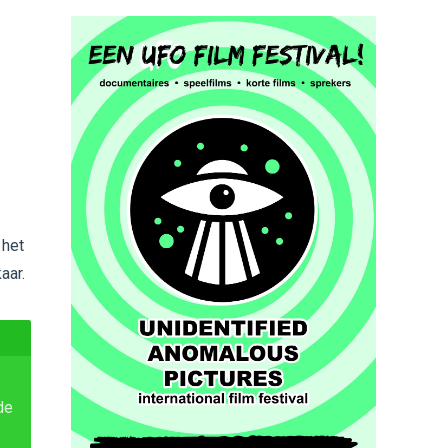
 het
aar.
de