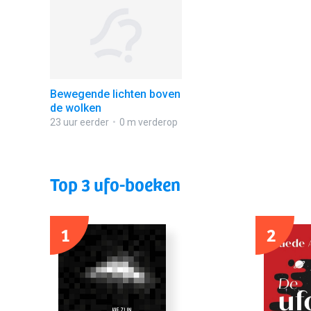
Bewegende lichten boven
de wolken
23 uur eerder
0 m verderop
Top 3 ufo-boeken
1
2