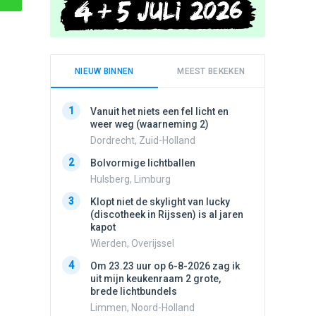
NIEUW BINNEN
MEEST BEKEKEN
1
1
Vanuit het niets een fel licht en
Schijfa
weer weg (waarneming 2)
dan vli
noord.
Dordrecht, Zuid-Holland
Amster
2
Bolvormige lichtballen
2
Vliege
Hulsberg, Limburg
Made, 
3
Klopt niet de skylight van lucky
3
(discotheek in Rijssen) is al jaren
Draaien
kapot
na een 
verdwe
Wierden, Overijssel
Valken
4
Om 23.23 uur op 6-8-2026 zag ik
4
uit mijn keukenraam 2 grote,
Drie he
brede lichtbundels
Wierden
Limmen, Noord-Holland