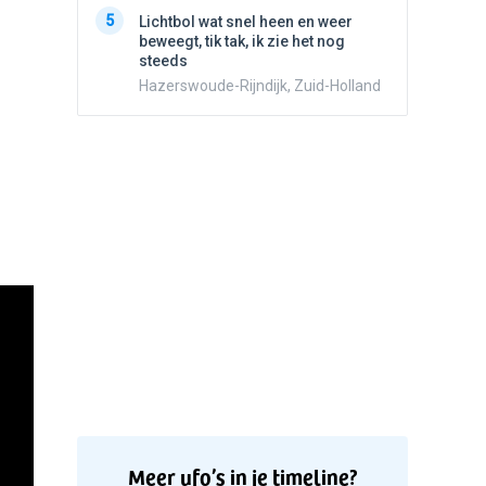
5
Stilstaa
5
Lichtbol wat snel heen en weer
bewolk
beweegt, tik tak, ik zie het nog
Nijmege
steeds
Hazerswoude-Rijndijk, Zuid-Holland
Meer ufo’s in je timeline?