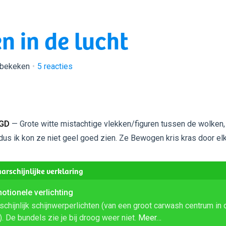
n in de lucht
 bekeken
5
reacties
 GD
— Grote witte mistachtige vlekken/figuren tussen de wolken,
dus ik kon ze niet geel goed zien. Ze Bewogen kris kras door elk
arschijnlijke verklaring
otionele verlichting
chijnlijk schijnwerperlichten (van een groot carwash centrum in 
). De bundels zie je bij droog weer niet.
Meer…