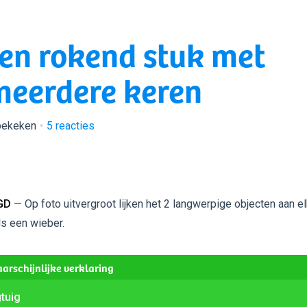
 en rokend stuk met
 meerdere keren
bekeken
5
reacties
GD
— Op foto uitvergroot lijken het 2 langwerpige objecten aan el
ls een wieber.
arschijnlijke verklaring
gtuig