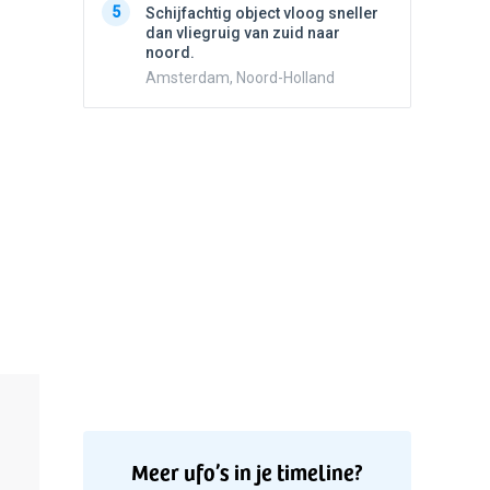
5
5
Schijfachtig object vloog sneller
Drie he
dan vliegruig van zuid naar
Wierden
noord.
Amsterdam, Noord-Holland
Meer ufo’s in je timeline?