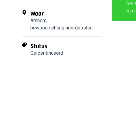
Een 
com
Waar
Arnhem
,
bewoog richting noordoosten
Status
Geïdentificeerd