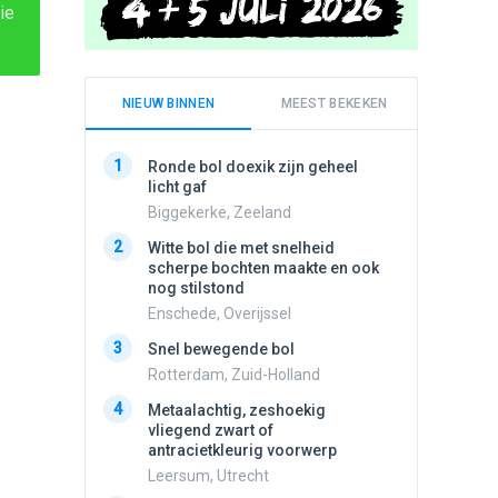
ie
NIEUW BINNEN
MEEST BEKEKEN
1
1
Ronde bol doexik zijn geheel
Schijfa
licht gaf
dan vli
noord.
Biggekerke, Zeeland
Amster
2
Witte bol die met snelheid
2
scherpe bochten maakte en ook
Vliege
nog stilstond
Made, 
Enschede, Overijssel
3
Draaien
3
Snel bewegende bol
na een 
verdwe
Rotterdam, Zuid-Holland
Valken
4
Metaalachtig, zeshoekig
4
vliegend zwart of
Stilstaa
antracietkleurig voorwerp
bewolk
Leersum, Utrecht
Nijmege