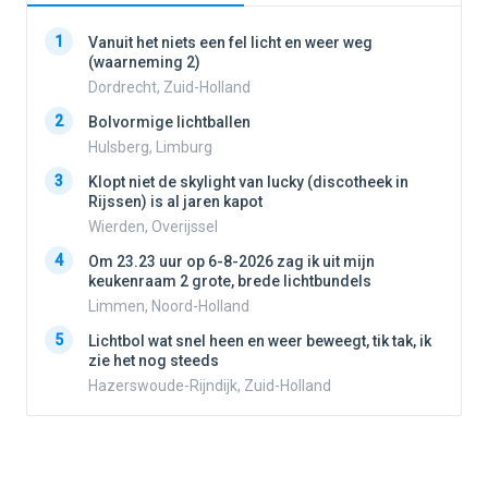
1
1
Vanuit het niets een fel licht en weer weg
(waarneming 2)
Dordrecht, Zuid-Holland
2
2
Bolvormige lichtballen
Hulsberg, Limburg
3
3
Klopt niet de skylight van lucky (discotheek in
Rijssen) is al jaren kapot
Wierden, Overijssel
4
4
Om 23.23 uur op 6-8-2026 zag ik uit mijn
keukenraam 2 grote, brede lichtbundels
Limmen, Noord-Holland
5
5
Lichtbol wat snel heen en weer beweegt, tik tak, ik
zie het nog steeds
Hazerswoude-Rijndijk, Zuid-Holland