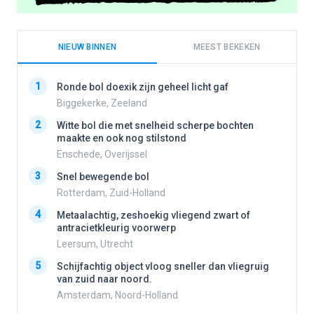
NIEUW BINNEN
MEEST BEKEKEN
1
1
Ronde bol doexik zijn geheel licht gaf
Biggekerke, Zeeland
2
Witte bol die met snelheid scherpe bochten
2
maakte en ook nog stilstond
Enschede, Overijssel
3
3
Snel bewegende bol
Rotterdam, Zuid-Holland
4
Metaalachtig, zeshoekig vliegend zwart of
4
antracietkleurig voorwerp
Leersum, Utrecht
5
5
Schijfachtig object vloog sneller dan vliegruig
van zuid naar noord.
Amsterdam, Noord-Holland