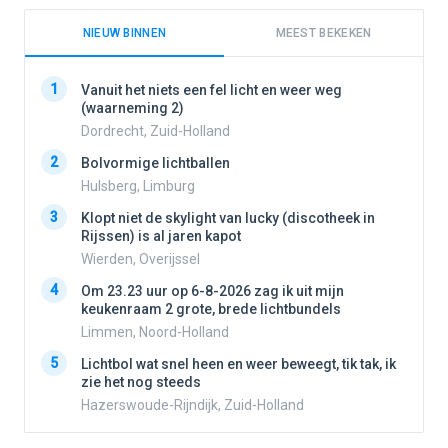
NIEUW BINNEN
MEEST BEKEKEN
1
1
Vanuit het niets een fel licht en weer weg
(waarneming 2)
Dordrecht, Zuid-Holland
2
2
Bolvormige lichtballen
Hulsberg, Limburg
3
3
Klopt niet de skylight van lucky (discotheek in
Rijssen) is al jaren kapot
Wierden, Overijssel
4
4
Om 23.23 uur op 6-8-2026 zag ik uit mijn
keukenraam 2 grote, brede lichtbundels
Limmen, Noord-Holland
5
5
Lichtbol wat snel heen en weer beweegt, tik tak, ik
zie het nog steeds
Hazerswoude-Rijndijk, Zuid-Holland