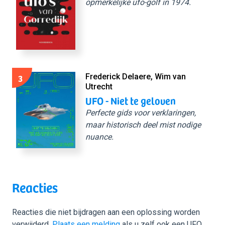
opmerkelijke ufo-golf in 1974.
3
Frederick Delaere, Wim van
Utrecht
UFO - Niet te geloven
Perfecte gids voor verklaringen,
maar historisch deel mist nodige
nuance.
Reacties
Reacties die niet bijdragen aan een oplossing worden
verwijderd.
Plaats een melding
als u zelf ook een UFO