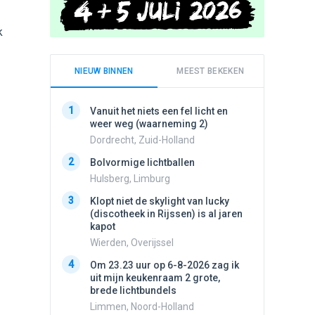
k
NIEUW BINNEN
MEEST BEKEKEN
1
1
Vanuit het niets een fel licht en
Schijfa
weer weg (waarneming 2)
dan vli
noord.
Dordrecht, Zuid-Holland
Amster
2
Bolvormige lichtballen
2
Vliege
Hulsberg, Limburg
Made, 
3
Klopt niet de skylight van lucky
3
(discotheek in Rijssen) is al jaren
Draaien
kapot
na een 
verdwe
Wierden, Overijssel
Valken
4
Om 23.23 uur op 6-8-2026 zag ik
4
uit mijn keukenraam 2 grote,
Drie he
brede lichtbundels
Wierden
Limmen, Noord-Holland