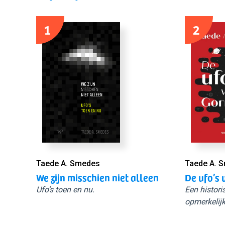
1
2
Taede A. Smedes
Taede A. 
We zijn misschien niet alleen
De ufo’s 
Ufo’s toen en nu.
Een histori
opmerkelijk