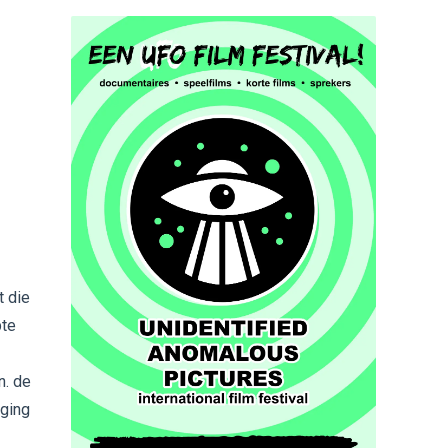
t die
pte
n. de
 ging