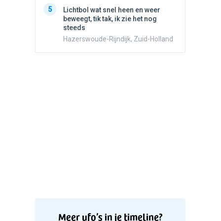
5
Stilstaa
5
Lichtbol wat snel heen en weer
bewolk
beweegt, tik tak, ik zie het nog
Nijmege
steeds
Hazerswoude-Rijndijk, Zuid-Holland
Meer ufo’s in je timeline?