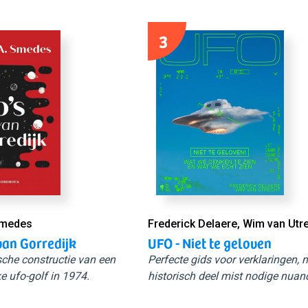
3
Smedes
Frederick Delaere, Wim van Utr
van Gorredijk
UFO - Niet te geloven
sche constructie van een
Perfecte gids voor verklaringen,
e ufo-golf in 1974.
historisch deel mist nodige nuan