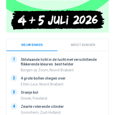
NIEUW BINNEN
MEEST BEKEKEN
1
1
Stilstaande licht in de lucht met verschillende
flikkerende kleuren. best helder
Bergen op Zoom, Noord-Brabant
2
2
4 grote bollen vliegen over
Etten-Leur, Noord-Brabant
3
Oranje bol
3
Sneek, Friesland
4
Zwarte roterende cilinder
4
Gorinchem, Zuid-Holland