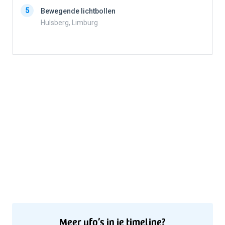
5
Bewegende lichtbollen
Hulsberg, Limburg
5
Meer ufo’s in je timeline?