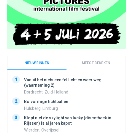
NIEUW BINNEN
MEEST BEKEKEN
1
1
Vanuit het niets een fel licht en weer weg
(waarneming 2)
Dordrecht, Zuid-Holland
2
2
Bolvormige lichtballen
Hulsberg, Limburg
3
3
Klopt niet de skylight van lucky (discotheek in
Rijssen) is al jaren kapot
Wierden, Overijssel