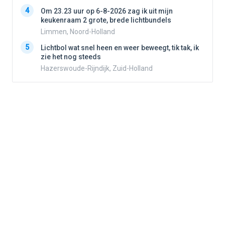
4
4
Om 23.23 uur op 6-8-2026 zag ik uit mijn
keukenraam 2 grote, brede lichtbundels
Limmen, Noord-Holland
5
5
Lichtbol wat snel heen en weer beweegt, tik tak, ik
zie het nog steeds
Hazerswoude-Rijndijk, Zuid-Holland