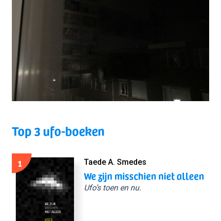
Top 3 ufo-boeken
1
Taede A. Smedes
We zijn misschien niet alleen
Ufo’s toen en nu.