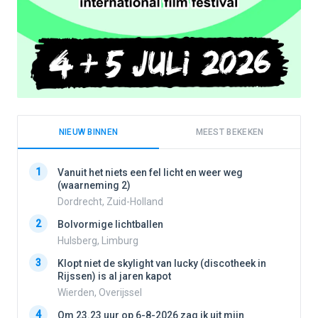
NIEUW BINNEN
MEEST BEKEKEN
1
1
Vanuit het niets een fel licht en weer weg
(waarneming 2)
Dordrecht, Zuid-Holland
2
2
Bolvormige lichtballen
Hulsberg, Limburg
3
3
Klopt niet de skylight van lucky (discotheek in
Rijssen) is al jaren kapot
Wierden, Overijssel
4
4
Om 23.23 uur op 6-8-2026 zag ik uit mijn