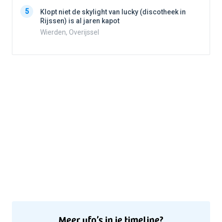
5
Klopt niet de skylight van lucky (discotheek in
Rijssen) is al jaren kapot
5
Wierden, Overijssel
Meer ufo’s in je timeline?