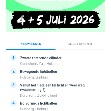
NIEUW BINNEN
MEEST BEKEKEN
1
1
Zwarte roterende cilinder
Gorinchem, Zuid-Holland
2
Bewegende lichtbollen
2
Hulsberg, Limburg
3
Vanuit het niets een fel licht en weer weg
3
(waarneming 2)
Dordrecht, Zuid-Holland
4
Bolvormige lichtballen
4
Hulsberg, Limburg