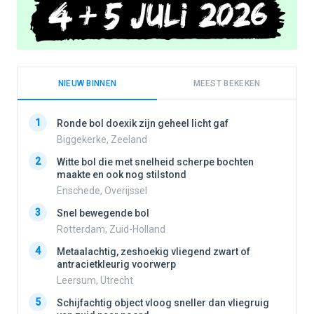
NIEUW BINNEN
MEEST BEKEKEN
1
1
Ronde bol doexik zijn geheel licht gaf
Biggekerke, Zeeland
2
Witte bol die met snelheid scherpe bochten
2
maakte en ook nog stilstond
Enschede, Overijssel
3
3
Snel bewegende bol
Rotterdam, Zuid-Holland
4
Metaalachtig, zeshoekig vliegend zwart of
4
antracietkleurig voorwerp
Leersum, Utrecht
5
5
Schijfachtig object vloog sneller dan vliegruig