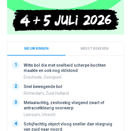
NIEUW BINNEN
MEEST BEKEKEN
1
1
Witte bol die met snelheid scherpe bochten
maakte en ook nog stilstond
Enschede, Overijssel
2
2
Snel bewegende bol
Rotterdam, Zuid-Holland
3
3
Metaalachtig, zeshoekig vliegend zwart of
antracietkleurig voorwerp
Leersum, Utrecht
4
4
Schijfachtig object vloog sneller dan vliegruig
van zuid naar noord.