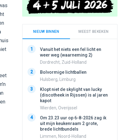
 was
ht
en
a
NIEUW BINNEN
MEEST BEKEKEN
huis
iet
1
1
Vanuit het niets een fel licht en
Schijfa
weer weg (waarneming 2)
dan vli
noord.
Dordrecht, Zuid-Holland
Amster
2
Bolvormige lichtballen
eet
2
Vliege
Hulsberg, Limburg
m'n
Made, 
3
Klopt niet de skylight van lucky
an
3
(discotheek in Rijssen) is al jaren
Drie he
kapot
een
Wierden
Wierden, Overijssel
4
Draaien
4
Om 23.23 uur op 6-8-2026 zag ik
na een 
uit mijn keukenraam 2 grote,
verdwe
brede lichtbundels
Valken
Limmen, Noord-Holland