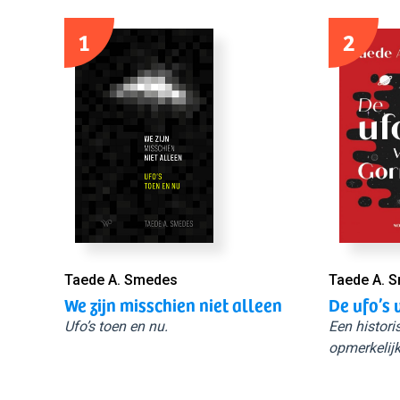
1
2
Taede A. Smedes
Taede A. 
We zijn misschien niet alleen
De ufo’s 
Ufo’s toen en nu.
Een histori
opmerkelijk