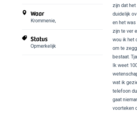
zijn dat he
Waar
duidelijk o
Krommenie
,
en het was 
zijn te ver
Status
wou ik het 
Opmerkelijk
om te zegge
bestaat. Tja
Ik weet 100
wetenschap 
wat ik gezi
telefoon du
gaat nieman
voorteken o