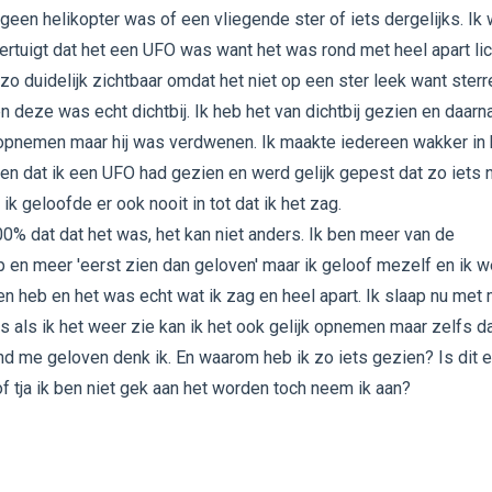
t geen helikopter was of een vliegende ster of iets dergelijks. Ik
vertuigt dat het een UFO was want het was rond met heel apart lic
zo duidelijk zichtbaar omdat het niet op een ster leek want sterr
 en deze was echt dichtbij. Ik heb het van dichtbij gezien en daarn
opnemen maar hij was verdwenen. Ik maakte iedereen wakker in 
n dat ik een UFO had gezien en werd gelijk gepest dat zo iets n
 ik geloofde er ook nooit in tot dat ik het zag.
0% dat dat het was, het kan niet anders. Ik ben meer van de
en meer 'eerst zien dan geloven' maar ik geloof mezelf en ik w
en heb en het was echt wat ik zag en heel apart. Ik slaap nu met 
s als ik het weer zie kan ik het ook gelijk opnemen maar zelfs d
d me geloven denk ik. En waarom heb ik zo iets gezien? Is dit 
f tja ik ben niet gek aan het worden toch neem ik aan?