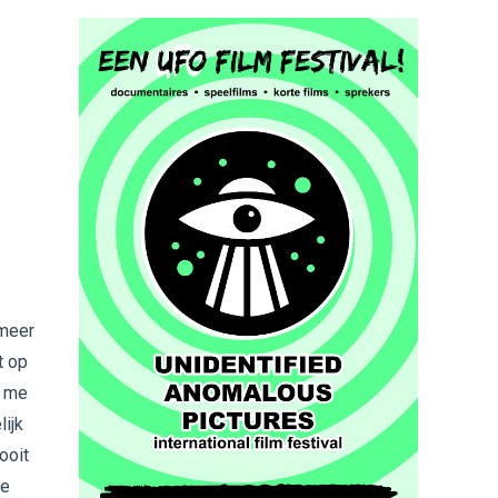
O
 meer
t op
n me
ijk
ooit
te