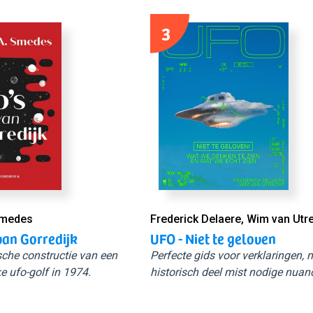
3
Smedes
Frederick Delaere, Wim van Utr
van Gorredijk
UFO - Niet te geloven
sche constructie van een
Perfecte gids voor verklaringen,
e ufo-golf in 1974.
historisch deel mist nodige nuan