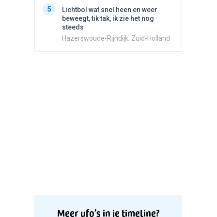
5
Witte bo
5
Lichtbol wat snel heen en weer
Valken
beweegt, tik tak, ik zie het nog
steeds
Hazerswoude-Rijndijk, Zuid-Holland
Meer ufo’s in je timeline?