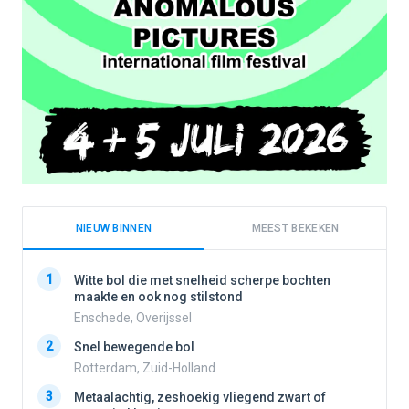
NIEUW BINNEN
MEEST BEKEKEN
1
1
Witte bol die met snelheid scherpe bochten
maakte en ook nog stilstond
Enschede, Overijssel
2
2
Snel bewegende bol
Rotterdam, Zuid-Holland
3
3
Metaalachtig, zeshoekig vliegend zwart of