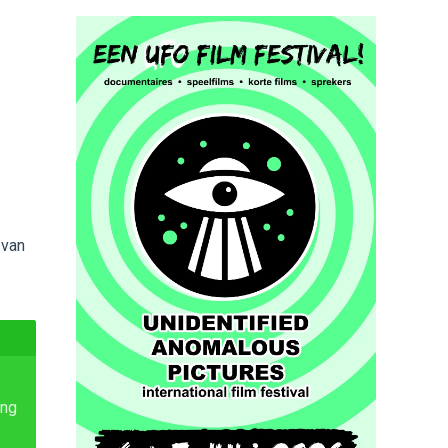
 van
ing