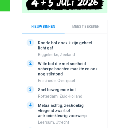
NIEUW BINNEN
MEEST BEKEKEN
1
1
Ronde bol doexik zijn geheel
Schijfa
licht gaf
dan vli
noord.
Biggekerke, Zeeland
Amster
2
Witte bol die met snelheid
2
scherpe bochten maakte en ook
Vliege
nog stilstond
Made, 
Enschede, Overijssel
3
Draaien
3
Snel bewegende bol
na een 
verdwe
Rotterdam, Zuid-Holland
Valken
4
Metaalachtig, zeshoekig
4
vliegend zwart of
Stilstaa
antracietkleurig voorwerp
bewolk
Leersum, Utrecht
Nijmege