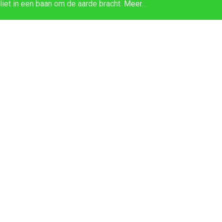
lliet in een baan om de aarde bracht.
Meer…