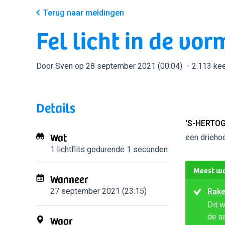
Terug naar meldingen
Fel licht in de vo
Door Sven op 28 september 2021 (00:04)
2.113 ke
Details
'S-HERTO
Wat
een drieho
1 lichtflits
gedurende 1 seconden
Meest wa
Wanneer
27 september 2021 (23:15)
Rake
Dit 
de a
Waar