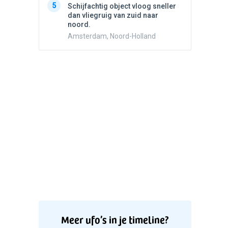
5
5
Schijfachtig object vloog sneller
Drie he
dan vliegruig van zuid naar
Wierden
noord.
Amsterdam, Noord-Holland
Meer ufo’s in je timeline?