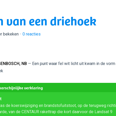
rm van een driehoek
er bekeken
0
reacties
GENBOSCH, NB
— Een punt waar fel wit licht uit kwam in de vorm
ek
arschijnlijke verklaring
t
was de koerswijziging en brandstofuitstoot, op de terugweg richt
arde, van de CENTAUR rakettrap die kort daarvoor de Landsat 9