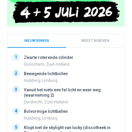
NIEUW BINNEN
MEEST BEKEKEN
1
1
Zwarte roterende cilinder
Gorinchem, Zuid-Holland
2
Bewegende lichtbollen
2
Hulsberg, Limburg
3
Vanuit het niets een fel licht en weer weg
3
(waarneming 2)
Dordrecht, Zuid-Holland
4
Bolvormige lichtballen
4
Hulsberg, Limburg
5
Klopt niet de skylight van lucky (discotheek in