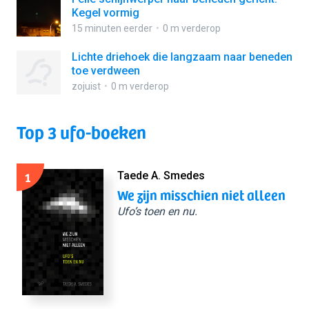
Kegel vormig
15 minuten eerder
0 m verderop
Lichte driehoek die langzaam naar beneden
toe verdween
zojuist
0 m verderop
Top 3 ufo-boeken
1
Taede A. Smedes
We zijn misschien niet alleen
Ufo’s toen en nu.