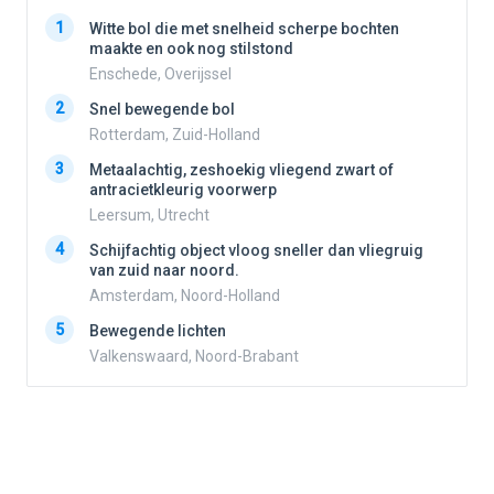
1
1
Witte bol die met snelheid scherpe bochten
maakte en ook nog stilstond
Enschede, Overijssel
2
2
Snel bewegende bol
Rotterdam, Zuid-Holland
3
3
Metaalachtig, zeshoekig vliegend zwart of
antracietkleurig voorwerp
Leersum, Utrecht
4
4
Schijfachtig object vloog sneller dan vliegruig
van zuid naar noord.
Amsterdam, Noord-Holland
5
5
Bewegende lichten
Valkenswaard, Noord-Brabant