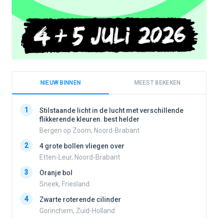
NIEUW BINNEN
MEEST BEKEKEN
1
1
Stilstaande licht in de lucht met verschillende
flikkerende kleuren. best helder
Bergen op Zoom, Noord-Brabant
2
2
4 grote bollen vliegen over
Etten-Leur, Noord-Brabant
3
Oranje bol
3
Sneek, Friesland
4
Zwarte roterende cilinder
4
Gorinchem, Zuid-Holland