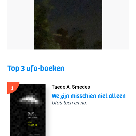
Top 3 ufo-boeken
1
Taede A. Smedes
We zijn misschien niet alleen
Ufo’s toen en nu.