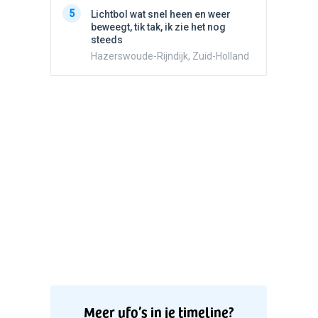
5
Lichtbo
5
Lichtbol wat snel heen en weer
beweegt,
beweegt, tik tak, ik zie het nog
steeds
steeds
Hazersw
Hazerswoude-Rijndijk, Zuid-Holland
Meer ufo’s in je timeline?