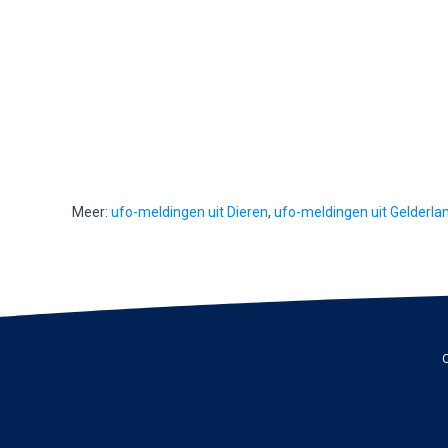
Meer:
ufo-meldingen uit Dieren
,
ufo-meldingen uit Gelderla
C