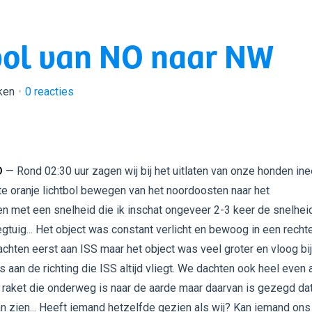
tbol van NO naar NW
ken
0
reacties
D
— Rond 02:30 uur zagen wij bij het uitlaten van onze honden in
ote oranje lichtbol bewegen van het noordoosten naar het
 met een snelheid die ik inschat ongeveer 2-3 keer de snelhei
egtuig... Het object was constant verlicht en bewoog in een recht
chten eerst aan ISS maar het object was veel groter en vloog bi
 aan de richting die ISS altijd vliegt. We dachten ook heel even 
raket die onderweg is naar de aarde maar daarvan is gezegd dat
an zien... Heeft iemand hetzelfde gezien als wij? Kan iemand ons