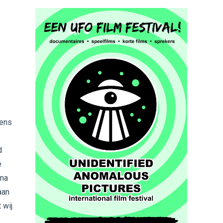
eens
d
e
jna
aan
 wij