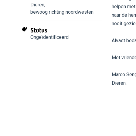
Dieren
,
helpen met 
bewoog richting noordwesten
naar de hem
nooit gezien
Status
Ongeïdentificeerd
Alvast bedan
Met vriende
Marco Seng
Dieren.