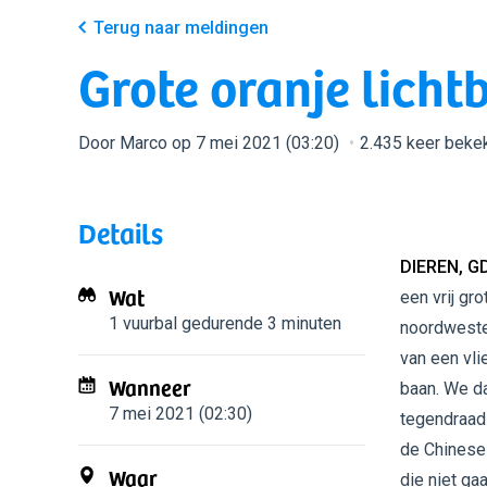
Terug naar meldingen
Grote oranje lich
Door Marco op 7 mei 2021 (03:20)
2.435 keer beke
Details
DIEREN, G
Wat
een vrij gr
1 vuurbal
gedurende 3 minuten
noordwesten
van een vli
Wanneer
baan. We da
7 mei 2021 (02:30)
tegendraads
de Chinese 
Waar
die niet ga