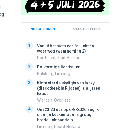
n
og
NIEUW BINNEN
MEEST BEKEKEN
1
1
Vanuit het niets een fel licht en
Schijfa
weer weg (waarneming 2)
dan vli
noord.
Dordrecht, Zuid-Holland
Amster
2
Bolvormige lichtballen
2
Vliege
Hulsberg, Limburg
Made, 
3
Klopt niet de skylight van lucky
3
(discotheek in Rijssen) is al jaren
Drie he
kapot
Wierden
Wierden, Overijssel
4
Draaien
4
Om 23.23 uur op 6-8-2026 zag ik
na een 
uit mijn keukenraam 2 grote,
verdwe
brede lichtbundels
Valken
Limmen, Noord-Holland