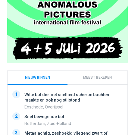
NIEUW BINNEN
MEEST BEKEKEN
1
1
Witte bol die met snelheid scherpe bochten
maakte en ook nog stilstond
Enschede, Overijssel
2
2
Snel bewegende bol
Rotterdam, Zuid-Holland
3
3
Metaalachtig, zeshoekig vliegend zwart of