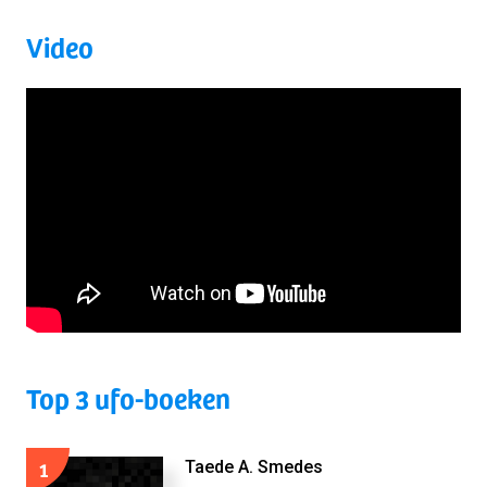
Video
Top 3 ufo-boeken
1
Taede A. Smedes