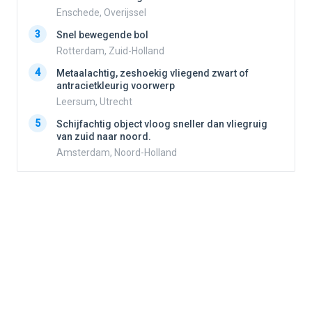
Enschede, Overijssel
3
3
Snel bewegende bol
Rotterdam, Zuid-Holland
4
Metaalachtig, zeshoekig vliegend zwart of
4
antracietkleurig voorwerp
Leersum, Utrecht
5
5
Schijfachtig object vloog sneller dan vliegruig
van zuid naar noord.
Amsterdam, Noord-Holland