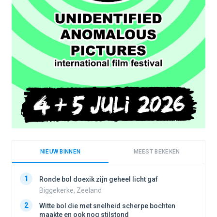
NIEUW BINNEN
MEEST BEKEKEN
1
1
Ronde bol doexik zijn geheel licht gaf
Biggekerke, Zeeland
2
Witte bol die met snelheid scherpe bochten
2
maakte en ook nog stilstond