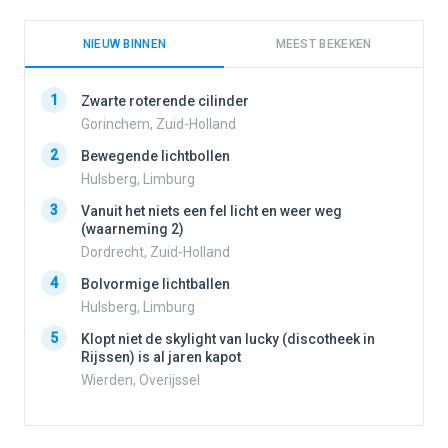
NIEUW BINNEN
MEEST BEKEKEN
1
1
Zwarte roterende cilinder
Gorinchem, Zuid-Holland
2
Bewegende lichtbollen
2
Hulsberg, Limburg
3
Vanuit het niets een fel licht en weer weg
3
(waarneming 2)
Dordrecht, Zuid-Holland
4
Bolvormige lichtballen
4
Hulsberg, Limburg
5
Klopt niet de skylight van lucky (discotheek in
Rijssen) is al jaren kapot
5
Wierden, Overijssel