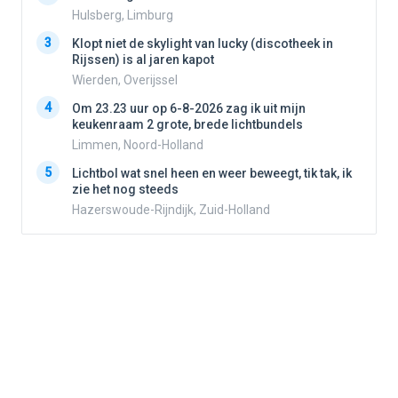
Hulsberg, Limburg
3
3
Klopt niet de skylight van lucky (discotheek in
Rijssen) is al jaren kapot
Wierden, Overijssel
4
4
Om 23.23 uur op 6-8-2026 zag ik uit mijn
keukenraam 2 grote, brede lichtbundels
Limmen, Noord-Holland
5
5
Lichtbol wat snel heen en weer beweegt, tik tak, ik
zie het nog steeds
Hazerswoude-Rijndijk, Zuid-Holland