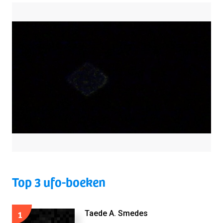
Top 3 ufo-boeken
1
Taede A. Smedes