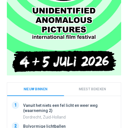
NIEUW BINNEN
MEEST BEKEKEN
1
1
Vanuit het niets een fel licht en weer weg
(waarneming 2)
Dordrecht, Zuid-Holland
2
2
Bolvormige lichtballen