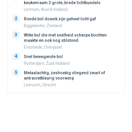
keukenraam 2 grote, brede lichtbundels
Limmen, Noord-Holland
2
2
Ronde bol doexik zijn geheel licht gaf
Biggekerke, Zeeland
3
3
Witte bol die met snelheid scherpe bochten
maakte en ook nog stilstond
Enschede, Overijssel
4
4
Snel bewegende bol
Rotterdam, Zuid-Holland
5
5
Metaalachtig, zeshoekig vliegend zwart of
antracietkleurig voorwerp
Leersum, Utrecht