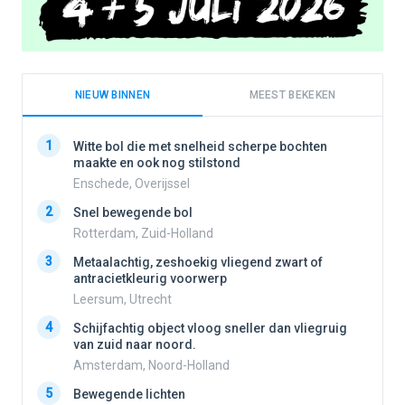
NIEUW BINNEN
MEEST BEKEKEN
1
1
Witte bol die met snelheid scherpe bochten
maakte en ook nog stilstond
Enschede, Overijssel
2
2
Snel bewegende bol
Rotterdam, Zuid-Holland
3
3
Metaalachtig, zeshoekig vliegend zwart of
antracietkleurig voorwerp
Leersum, Utrecht
4
4
Schijfachtig object vloog sneller dan vliegruig
van zuid naar noord.
Amsterdam, Noord-Holland
5
5
Bewegende lichten