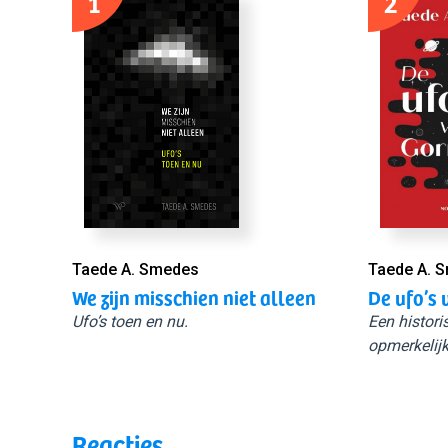
1
2
Taede A. Smedes
Taede A. 
We zijn misschien niet alleen
De ufo’s 
Ufo’s toen en nu.
Een histori
opmerkelijk
Reacties