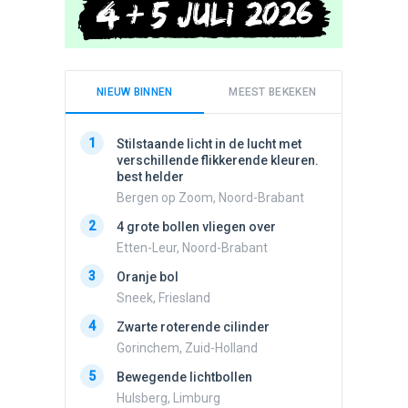
NIEUW BINNEN
MEEST BEKEKEN
1
1
Stilstaande licht in de lucht met
Schijfa
verschillende flikkerende kleuren.
dan vli
best helder
noord.
Bergen op Zoom, Noord-Brabant
Amster
2
2
4 grote bollen vliegen over
Lichtbo
beweegt,
Etten-Leur, Noord-Brabant
steeds
3
Oranje bol
Hazersw
Sneek, Friesland
3
Drie he
4
Zwarte roterende cilinder
Wierden
Gorinchem, Zuid-Holland
4
Draaien
5
na een 
Bewegende lichtbollen
verdwe
Hulsberg, Limburg