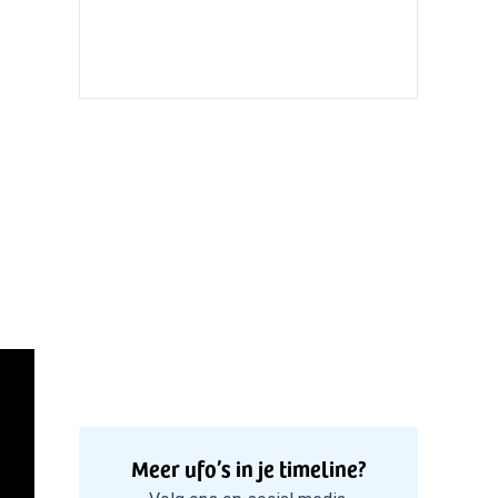
Valken
5
Witte bo
Valken
Meer ufo’s in je timeline?