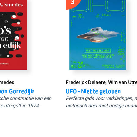
3
Smedes
Frederick Delaere, Wim van Utr
van Gorredijk
UFO - Niet te geloven
sche constructie van een
Perfecte gids voor verklaringen,
e ufo-golf in 1974.
historisch deel mist nodige nuan