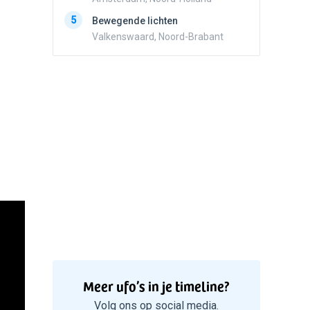
5
Zwart r
5
Bewegende lichten
met con
Valkenswaard, Noord-Brabant
Marknes
Meer ufo’s in je timeline?
Volg ons op social media.