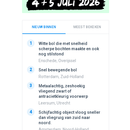
NIEUW BINNEN
MEEST BEKEKEN
1
1
Witte bol die met snelheid
Schijfa
scherpe bochten maakte en ook
dan vli
nog stilstond
noord.
Enschede, Overijssel
Amster
2
2
Snel bewegende bol
Meldin
vliegen
Rotterdam, Zuid-Holland
Ens, Fl
3
Metaalachtig, zeshoekig
3
vliegend zwart of
3 apach
antracietkleurig voorwerp
Ik en n
zwart o
Leersum, Utrecht
Assen, 
4
Schijfachtig object vloog sneller
4
dan vliegruig van zuid naar
Vliege
noord.
Made, 
Amsterdam, Noord-Holland