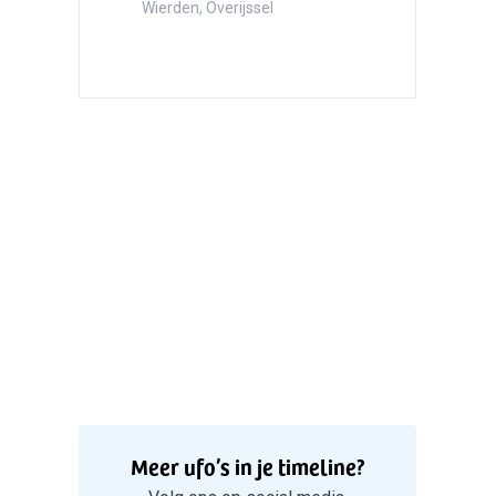
Hazersw
Wierden, Overijssel
5
Witte bo
Valken
Meer ufo’s in je timeline?