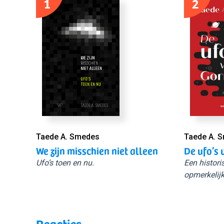
1
2
Taede A. Smedes
Taede A. 
We zijn misschien niet alleen
De ufo’s 
Ufo’s toen en nu.
Een histori
opmerkelijk
Reacties