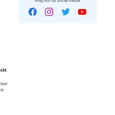
Volg ons op social media.
echt
 maar
ce.