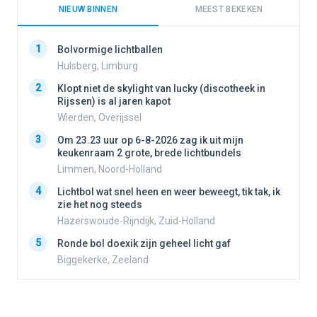
NIEUW BINNEN
MEEST BEKEKEN
1
1
Bolvormige lichtballen
Hulsberg, Limburg
2
Klopt niet de skylight van lucky (discotheek in
2
Rijssen) is al jaren kapot
Wierden, Overijssel
3
3
Om 23.23 uur op 6-8-2026 zag ik uit mijn
keukenraam 2 grote, brede lichtbundels
Limmen, Noord-Holland
4
4
Lichtbol wat snel heen en weer beweegt, tik tak, ik
zie het nog steeds
Hazerswoude-Rijndijk, Zuid-Holland
5
5
Ronde bol doexik zijn geheel licht gaf
Biggekerke, Zeeland