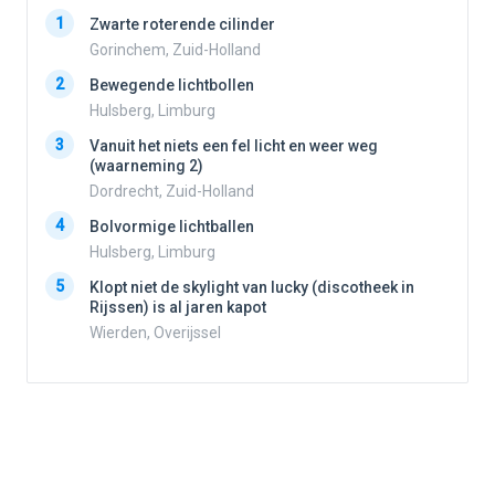
1
1
Zwarte roterende cilinder
Gorinchem, Zuid-Holland
2
Bewegende lichtbollen
2
Hulsberg, Limburg
3
Vanuit het niets een fel licht en weer weg
3
(waarneming 2)
Dordrecht, Zuid-Holland
4
Bolvormige lichtballen
4
Hulsberg, Limburg
5
Klopt niet de skylight van lucky (discotheek in
Rijssen) is al jaren kapot
5
Wierden, Overijssel