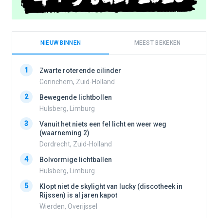
NIEUW BINNEN
MEEST BEKEKEN
1
1
Zwarte roterende cilinder
Gorinchem, Zuid-Holland
2
Bewegende lichtbollen
2
Hulsberg, Limburg
3
Vanuit het niets een fel licht en weer weg
3
(waarneming 2)
Dordrecht, Zuid-Holland
4
Bolvormige lichtballen
4
Hulsberg, Limburg
5
Klopt niet de skylight van lucky (discotheek in
Rijssen) is al jaren kapot
5
Wierden, Overijssel