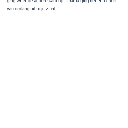
ging weer de andere kant op. Daarna ging het een soort
van omlaag uit mijn zicht.