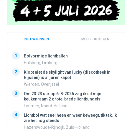
NIEUW BINNEN
MEEST BEKEKEN
1
1
Bolvormige lichtballen
Hulsberg, Limburg
2
Klopt niet de skylight van lucky (discotheek in
2
Rijssen) is al jaren kapot
Wierden, Overijssel
3
3
Om 23.23 uur op 6-8-2026 zag ik uit mijn
keukenraam 2 grote, brede lichtbundels
Limmen, Noord-Holland
4
4
Lichtbol wat snel heen en weer beweegt, tik tak, ik
zie het nog steeds
Hazerswoude-Rijndijk, Zuid-Holland
5