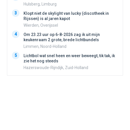
Hulsberg, Limburg
3
3
Klopt niet de skylight van lucky (discotheek in
Rijssen) is al jaren kapot
Wierden, Overijssel
4
4
Om 23.23 uur op 6-8-2026 zag ik uit mijn
keukenraam 2 grote, brede lichtbundels
Limmen, Noord-Holland
5
5
Lichtbol wat snel heen en weer beweegt, tik tak, ik
zie het nog steeds
Hazerswoude-Rijndijk, Zuid-Holland