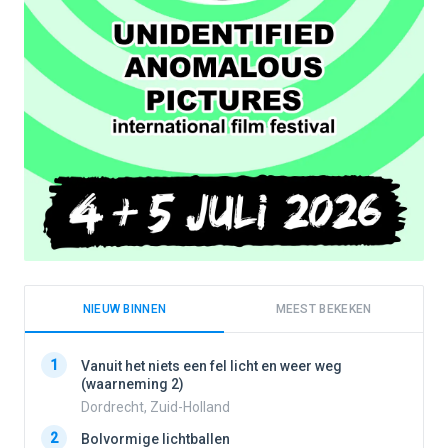
NIEUW BINNEN
MEEST BEKEKEN
1
1
Vanuit het niets een fel licht en weer weg
(waarneming 2)
Dordrecht, Zuid-Holland
2
2
Bolvormige lichtballen