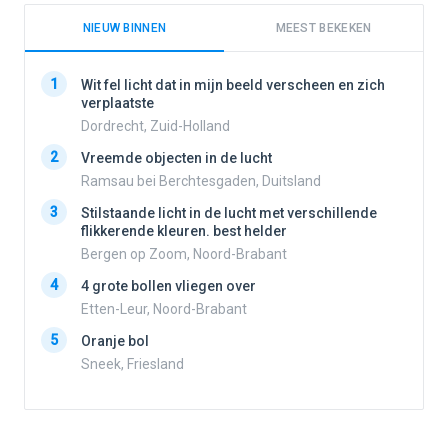
NIEUW BINNEN
MEEST BEKEKEN
1
1
Wit fel licht dat in mijn beeld verscheen en zich
verplaatste
Dordrecht, Zuid-Holland
2
2
Vreemde objecten in de lucht
Ramsau bei Berchtesgaden, Duitsland
3
Stilstaande licht in de lucht met verschillende
3
flikkerende kleuren. best helder
Bergen op Zoom, Noord-Brabant
4
4 grote bollen vliegen over
4
Etten-Leur, Noord-Brabant
5
Oranje bol
5
Sneek, Friesland